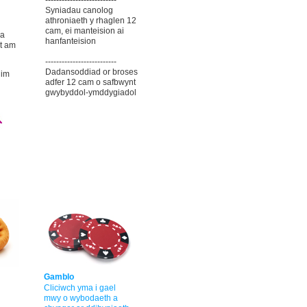
--------------------------
Syniadau canolog
athroniaeth y rhaglen 12
cam, ei manteision ai
 a
hanfanteision
t am
--------------------------
Dadansoddiad or broses
dim
adfer 12 cam o safbwynt
gwybyddol-ymddygiadol
Gamblo
Cliciwch yma i gael
mwy o wybodaeth a