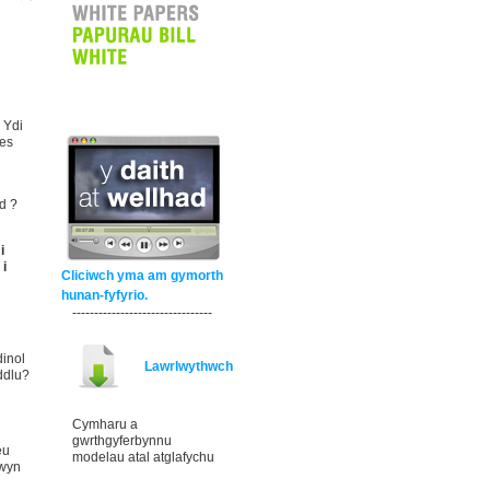
 Ydi
Oes
d ?
i
 i
Cliciwch yma am gymorth
hunan-fyfyrio.
--------------------------------
dinol
Lawrlwythwch
eddlu?
Cymharu a
gwrthgyferbynnu
eu
modelau atal atglafychu
mwyn