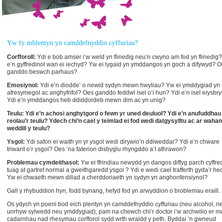
Yw fy mhlentyn yn camddefnyddio cyffuriau?
Corfforoll:
Ydi e bob amser i’w weld yn flinedig neu’n cwyno am fod yn flinedig?
e’n gyffredinol wan ei iechyd? Yw ei lygaid yn ymddangos yn goch a difywyd? 
ganddo beswch parhaus?
Emosiynol:
Ydi e’n diodde’ o newid sydyn mewn hwyliau? Yw ei ymddygiad yn
afresymegol ac anghyfrifol? Oes ganddo feddwl isel o’i hun? Ydi e’n isel eiysbry
Ydi e’n ymddangos heb ddiddordeb mewn dim ac yn unig?
Teulu: Ydi e’n achosi anghytgord o fewn yr uned deuluol? Ydi e’n anufuddhau 
reolau’r teulu? Ydech chi’n cael y teimlad ei fod wedi datgysylltu ac ar wahan
weddill y teulu?
Ysgol:
Ydi safon ei waith yn yr ysgol wedi dirywio’n ddiweddar? Ydi e’n chware
triwant o’r ysgol? Oes ‘na faterion disbyglu rhyngddo a’I athrawon?
Problemau cymdeithasol:
Yw ei ffrindiau newydd yn dangos diffyg parch cyffre
tuag at gartref normal a gweithgaredd ysgol ? Ydi e wedi cael trafferth gyda’r h
Yw ei chwaeth mewn dillad a cherddoriaeth yn sydyn yn anghonfensiynol?
Gall y rhybuddion hyn, fodd bynang, hefyd fod yn arwyddion o broblemau eraill.
Os ydych yn poeni bod eich plentyn yn camddefnyddio cyffuriau (neu alcohol, n
unrhyw sylwedd neu ymddygiad), pam na chewch chi’r doctor i’w archwilio er 
cadarnhau nad rhesymau corfforol sydd wrth wraidd y peth. Byddai ‘n gwneud