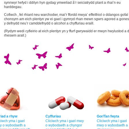
synnwyr hefyd i ddilyn hyn gydag ymweliad â’r seiciatrydd plant a rhai’n eu
harddegau.
Cofiwch , fel rhiant neu warchodwr, mai’r ffordd mwya’ effeithiol o ddangos gofal
chonsyrn am eich plentyn yw ei gael i gymryd rhan mewn sgwrs agored a gones
y defnydd neu’r camddefnydd o alcohol a chyffuriau eraill.
(Rydym wedi cyfieirio at eich plentyn yn y ffurf gwrywaidd er mwyn hwylustod a 
rheswm arall.)
iad a rhyw
Cyffuriau
Gor/Tan fwyta
ciwch yma i gael
Cliciwch yma i gael mwy
Cliciwch yma i gael
y o wybodaeth a
o wybodaeth a chyngor
mwy o wybodaeth a