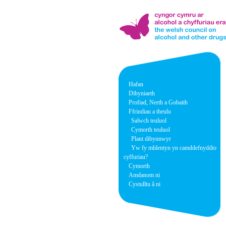
Hafan
Dibyniaeth
Profiad, Nerth a Gobaith
Ffrindiau a theulu
Salwch teuluol
Cymorth teuluol
Plant dibynnwyr
Yw fy mhlentyn yn camddefnyddio
cyffuriau?
Cymorth
Amdanom ni
Cystulltu â ni