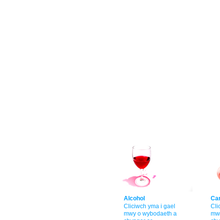
Alcohol
Car
Cliciwch yma i gael
Cli
mwy o wybodaeth a
mw