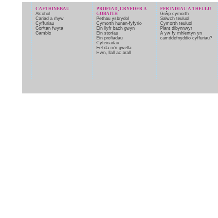
CAETHINEBAU
PROFIAD, CRYFDER A
FFRINDIAU A THEULU
Alcohol
GOBAITH
Grŵp cymorth
Cariad a rhyw
Pethau ysbrydol
Salwch teuluol
Cyffuriau
Cymorth hunan-fyfyrio
Cymorth teuluol
Gor/tan fwyta
Ein llyfr bach gwyn
Plant dibynnwyr
Gamblo
Ein storïau
A yw fy mhlentyn yn
Ein profiadau
camddefnyddio cyffuriau?
Cyfeiriadau
Fel da ni'n gwella
Hwn, llall ac arall