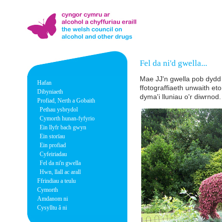
Fel da ni'd gwella...
Mae JJ'n gwella pob dydd 
Hafan
ffotograffiaeth unwaith et
Dibyniaeth
dyma'i lluniau o'r diwrno
Profiad, Nerth a Gobaith
Pethau ysbrydol
Cymorth hunan-fyfyrio
Ein llyfr bach gwyn
Ein storïau
Ein profiad
Cyfeiriadau
Fel da ni'n gwella
Hwn, llall ac arall
Ffrindiau a teulu
Cymorth
Amdanom ni
Cysylltu â ni