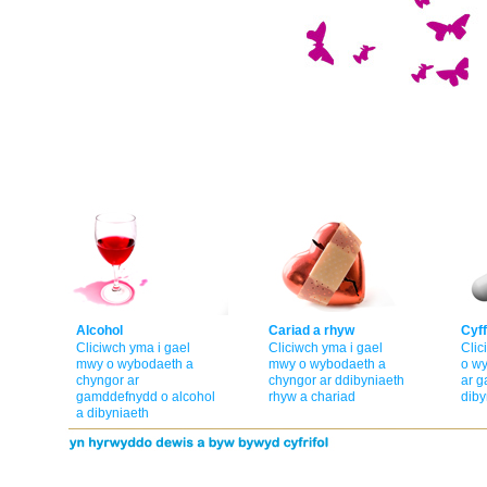
Alcohol
Cariad a rhyw
Cyff
Cliciwch yma i gael
Cliciwch yma i gael
Clic
mwy o wybodaeth a
mwy o wybodaeth a
o w
chyngor ar
chyngor ar ddibyniaeth
ar g
gamddefnydd o alcohol
rhyw a chariad
diby
a dibyniaeth